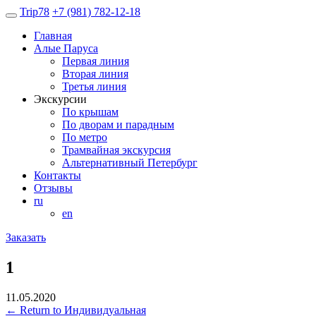
Trip
78
+7 (981) 782-12-18
Главная
Алые Паруса
Первая линия
Вторая линия
Третья линия
Экскурсии
По крышам
По дворам и парадным
По метро
Трамвайная экскурсия
Альтернативный Петербург
Контакты
Отзывы
ru
en
Заказать
1
11.05.2020
←
Return to Индивидуальная