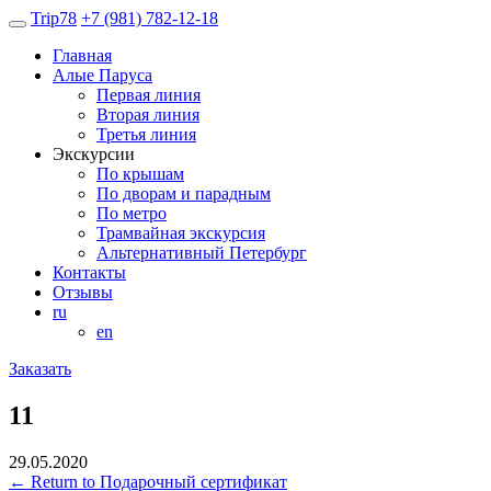
Trip
78
+7 (981) 782-12-18
Главная
Алые Паруса
Первая линия
Вторая линия
Третья линия
Экскурсии
По крышам
По дворам и парадным
По метро
Трамвайная экскурсия
Альтернативный Петербург
Контакты
Отзывы
ru
en
Заказать
11
29.05.2020
←
Return to Подарочный сертификат