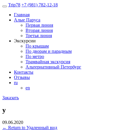
Trip
78
+7 (981) 782-12-18
Главная
Алые Паруса
Первая линия
Вторая линия
Третья линия
Экскурсии
По крышам
По дворам и парадным
По метро
Трамвайная экскурсия
Альтернативный Петербург
Контакты
Отзывы
ru
en
Заказать
у
09.06.2020
←
Return to Удаленный вид