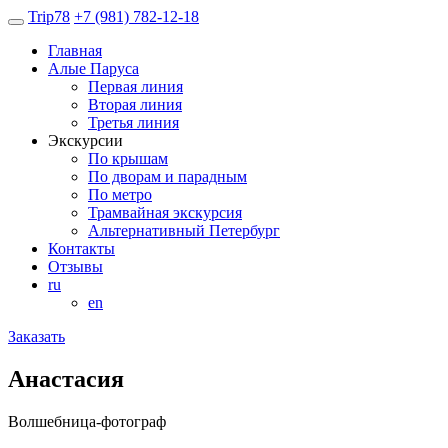
Trip
78
+7 (981) 782-12-18
Главная
Алые Паруса
Первая линия
Вторая линия
Третья линия
Экскурсии
По крышам
По дворам и парадным
По метро
Трамвайная экскурсия
Альтернативный Петербург
Контакты
Отзывы
ru
en
Заказать
Анастасия
Волшебница-фотограф