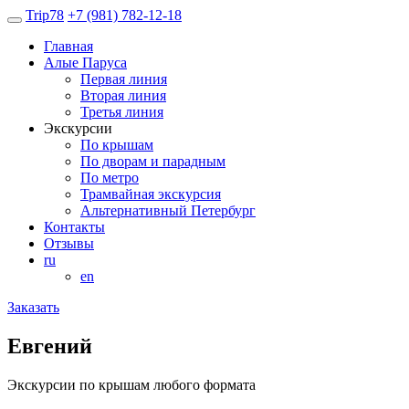
Trip
78
+7 (981) 782-12-18
Главная
Алые Паруса
Первая линия
Вторая линия
Третья линия
Экскурсии
По крышам
По дворам и парадным
По метро
Трамвайная экскурсия
Альтернативный Петербург
Контакты
Отзывы
ru
en
Заказать
Евгений
Экскурсии по крышам любого формата