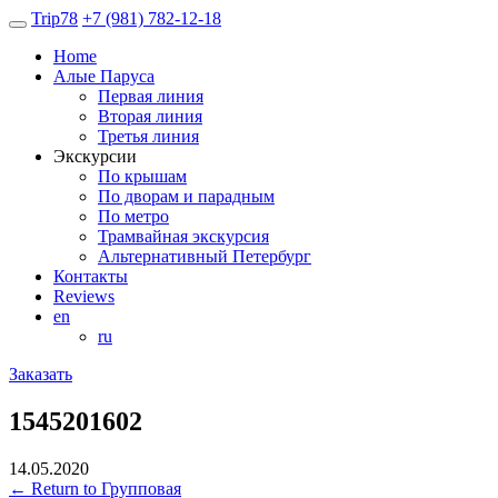
Trip
78
+7 (981) 782-12-18
Home
Алые Паруса
Первая линия
Вторая линия
Третья линия
Экскурсии
По крышам
По дворам и парадным
По метро
Трамвайная экскурсия
Альтернативный Петербург
Контакты
Reviews
en
ru
Заказать
1545201602
14.05.2020
←
Return to Групповая