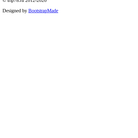
©
trip78.ru
2012-2026
Designed by
BootstrapMade