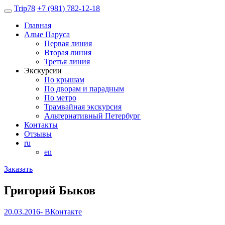
Trip
78
+7 (981) 782-12-18
Главная
Алые Паруса
Первая линия
Вторая линия
Третья линия
Экскурсии
По крышам
По дворам и парадным
По метро
Трамвайная экскурсия
Альтернативный Петербург
Контакты
Отзывы
ru
en
Заказать
Григорий Быков
20.03.2016- ВКонтакте